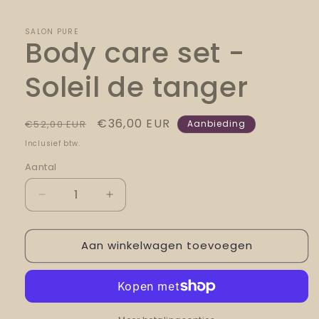
in
modaal
SALON PURE
Body care set -
Soleil de tanger
Normale
Aanbiedingsprijs
€36,00 EUR
€52,00 EUR
Aanbieding
prijs
Inclusief btw.
Aantal
Aantal
Aantal
verlagen
verhogen
voor
voor
Aan winkelwagen toevoegen
Body
Body
care
care
set
set
-
-
Soleil
Soleil