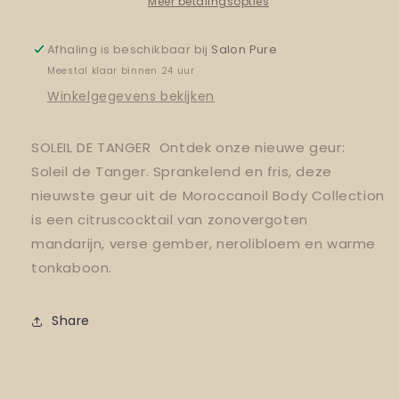
de
de
Meer betalingsopties
tanger
tanger
Afhaling is beschikbaar bij
Salon Pure
Meestal klaar binnen 24 uur
Winkelgegevens bekijken
SOLEIL DE TANGER ​ Ontdek onze nieuwe geur:
Soleil de Tanger. Sprankelend en fris, deze
nieuwste geur uit de Moroccanoil Body Collection
is een citruscocktail van zonovergoten
mandarijn, verse gember, nerolibloem en warme
tonkaboon. ​
Share