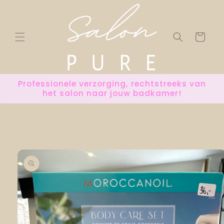
Meteen
naar de
content
Winkelwage
Professionele verzorging, rechtstreeks van
het salon naar jouw badkamer!
 direct naar
roductinformatie