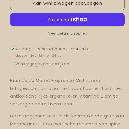
Aan winkelwagen toevoegen
Brumes
Brumes
du
du
Maroc
Maroc
-
-
Hair
Hair
&amp;
&amp;
Meer betalingsopties
Body
Body
Fragrance
Fragrance
Afhaling is beschikbaar bij
Salon Pure
Mist
Mist
Meestal klaar binnen 24 uur
100ML
100ML
Winkelgegevens bekijken
Brumes du Maroc Fragrance Mist is een
lichtgewicht, all-over mist voor haar en huid met
antioxidant-rijke arganolie en vitamine E om te
verzorgen en te hydrateren.
Deze fragrance mist in de kenmerkende geur van
Moroccanoil - een exotische melange van spicy