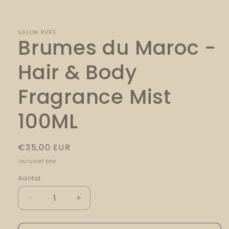
1
openen
in
modaal
SALON PURE
Brumes du Maroc -
Hair & Body
Fragrance Mist
100ML
Normale
€35,00 EUR
prijs
Inclusief btw.
Aantal
Aantal
Aantal
verlagen
verhogen
voor
voor