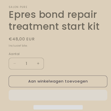
SALON PURE
Epres bond repair
treatment start kit
Normale
€48,00 EUR
prijs
Inclusief btw.
Aantal
Aantal
Aantal
verlagen
verhogen
voor
voor
Aan winkelwagen toevoegen
Epres
Epres
bond
bond
repair
repair
treatment
treatment
start
start
kit
kit