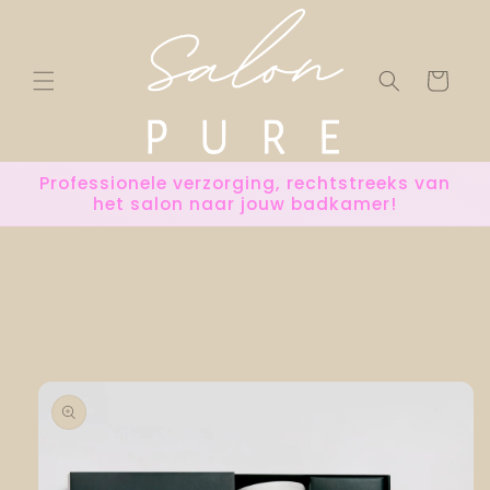
Meteen
naar de
content
Winkelwage
Professionele verzorging, rechtstreeks van
het salon naar jouw badkamer!
 direct naar
roductinformatie